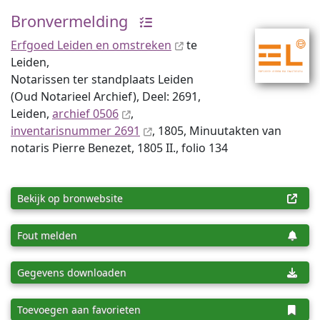
Bronvermelding
Erfgoed Leiden en omstreken
te
Leiden,
Notarissen ter standplaats Leiden
(Oud Notarieel Archief), Deel: 2691,
Leiden,
archief 0506
,
inventaris­num­mer 2691
, 1805, Minuutakten van
notaris Pierre Benezet, 1805 II., folio 134
Bekijk op bronwebsite
Fout melden
Gegevens downloaden
Toevoegen aan favorieten