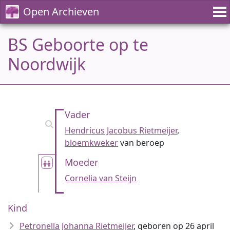
Open Archieven
BS Geboorte op te
Noordwijk
Vader
Hendricus Jacobus Rietmeijer
,
bloemkweker
van beroep
Moeder
Cornelia van Steijn
Kind
Petronella Johanna Rietmeijer
, geboren op 26 april