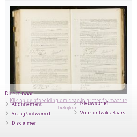
Direct naar...
Klik op de afbeelding om deze in groter formaat te
Nieuwsbrief
Abonnement
bekijken.
Voor ontwikkelaars
Vraag/antwoord
Disclaimer