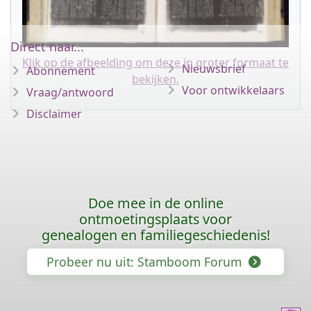
Direct naar...
Klik op de afbeelding om deze in groter formaat te
Nieuwsbrief
Abonnement
bekijken.
Voor ontwikkelaars
Vraag/antwoord
Disclaimer
Doe mee in de online
ontmoetingsplaats voor
genealogen en familiegeschiedenis!
Probeer nu uit: Stamboom Forum