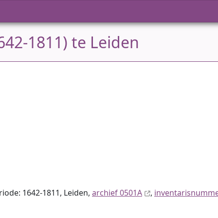
642-1811) te Leiden
eriode: 1642-1811, Leiden,
archief 0501A
,
inventaris­num­m