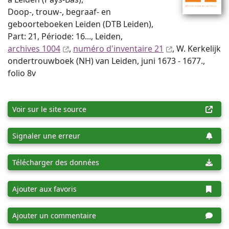
Doop-, trouw-, begraaf- en
geboorteboeken Leiden (DTB Leiden),
Part: 21, Période: 16..., Leiden,
archives 1004
,
numéro d'inventaire 21
, W. Kerkelijk
ondertrouwboek (NH) van Leiden, juni 1673 - 1677.,
folio 8v
Voir sur le site source
Signaler une erreur
Télécharger des données
Ajouter aux favoris
Ajouter un commentaire