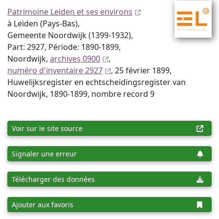
Patrimoine Leiden et ses environs
à Leiden (Pays-Bas),
Gemeente Noordwijk (1399-1932),
Part: 2927, Période: 1890-1899,
Noordwijk,
archives 0900
,
numéro d'inventaire 2927
, 25 février 1899,
Huwelijksregister en echtscheidingsregister van
Noordwijk, 1890-1899, nombre record 9
Voir sur le site source
Signaler une erreur
Télécharger des données
Ajouter aux favoris