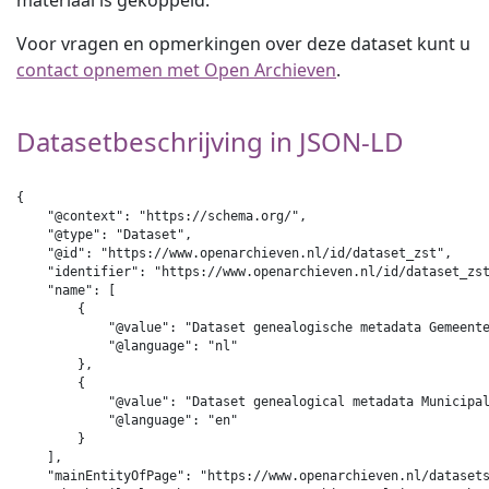
materiaal is gekoppeld.
Voor vragen en opmerkingen over deze dataset kunt u
contact opnemen met Open Archieven
.
Datasetbeschrijving in JSON-LD
{

    "@context": "https://schema.org/",

    "@type": "Dataset",

    "@id": "https://www.openarchieven.nl/id/dataset_zst",

    "identifier": "https://www.openarchieven.nl/id/dataset_zst
    "name": [

        {

            "@value": "Dataset genealogische metadata Gemeente
            "@language": "nl"

        },

        {

            "@value": "Dataset genealogical metadata Municipal
            "@language": "en"

        }

    ],

    "mainEntityOfPage": "https://www.openarchieven.nl/datasets