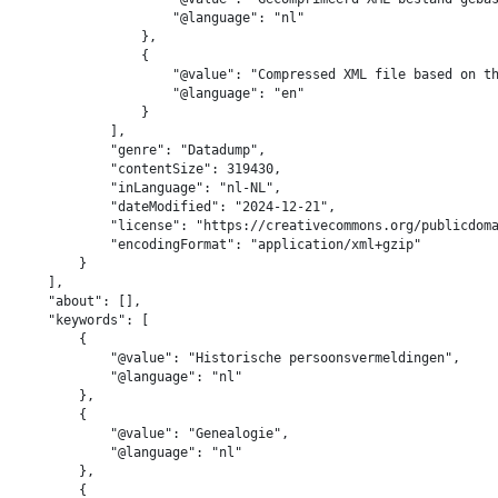
                    "@language": "nl"

                },

                {

                    "@value": "Compressed XML file based on th
                    "@language": "en"

                }

            ],

            "genre": "Datadump",

            "contentSize": 319430,

            "inLanguage": "nl-NL",

            "dateModified": "2024-12-21",

            "license": "https://creativecommons.org/publicdoma
            "encodingFormat": "application/xml+gzip"

        }

    ],

    "about": [],

    "keywords": [

        {

            "@value": "Historische persoonsvermeldingen",

            "@language": "nl"

        },

        {

            "@value": "Genealogie",

            "@language": "nl"

        },

        {
