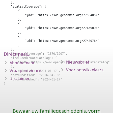
    },

    "spatialCoverage": [

        {

            "@id": "https://sws.geonames.org/2750405/"

        },

        {

            "@id": "https://sws.geonames.org/2745909/"

        },

        {

            "@id": "https://sws.geonames.org/2743976/"

        }

    ],

Direct naar...
    "temporalCoverage": "1870/1907",

    "includedInDataCatalog": {

Nieuwsbrief
Abonnement
        "@id": "https://www.openarchieven.nl/id/datacatalog"

    },

Voor ontwikkelaars
Vraag/antwoord
    "dateCreated": "2024-01-17",

    "dateModified": "2026-04-18",

Disclaimer
    "datePublished": "2024-01-17"

}
Bewaar uw familiegeschiedenis, vorm