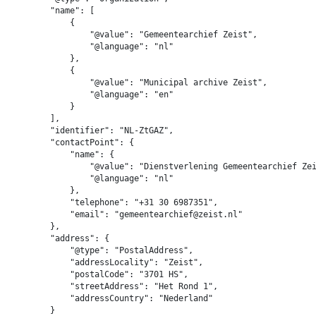
        "name": [

            {

                "@value": "Gemeentearchief Zeist",

                "@language": "nl"

            },

            {

                "@value": "Municipal archive Zeist",

                "@language": "en"

            }

        ],

        "identifier": "NL-ZtGAZ",

        "contactPoint": {

            "name": {

                "@value": "Dienstverlening Gemeentearchief Zei
                "@language": "nl"

            },

            "telephone": "+31 30 6987351",

            "email": "gemeentearchief@zeist.nl"

        },

        "address": {

            "@type": "PostalAddress",

            "addressLocality": "Zeist",

            "postalCode": "3701 HS",

            "streetAddress": "Het Rond 1",

            "addressCountry": "Nederland"

        }
