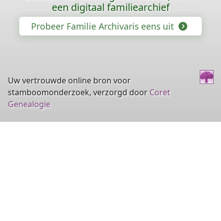
een digitaal familiearchief
Probeer Familie Archivaris eens uit
Uw vertrouwde online bron voor
stamboomonderzoek, verzorgd door
Coret
Genealogie