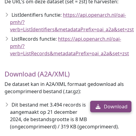
De URL's om deze dataset (set = zst) te harvesten:
ListIdentifiers functie:
https://api.openarch.nl/oai-
pmh/?
verb=ListIdentifiers&metadataPrefix=oai_a2a&set=zst
ListRecords functie:
https://api.openarch.nl/oai-
pmh/?
verb=ListRecords&metadataPrefix=oai_a2a&set=zst
Download (A2A/XML)
De dataset kan in A2A/XML formaat gedownload als
gecomprimeerd bestand (.tar.gz):
Dit bestand met 3.494 records is
Download
aangemaakt op 21 december
2024, de bestandsgrootte is 8 MB
(ongecomprimeerd) / 319 KB (gecomprimeerd).