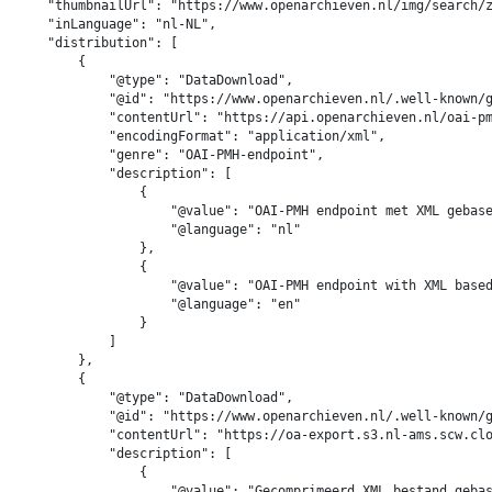
    "thumbnailUrl": "https://www.openarchieven.nl/img/search/z
    "inLanguage": "nl-NL",

    "distribution": [

        {

            "@type": "DataDownload",

            "@id": "https://www.openarchieven.nl/.well-known/g
            "contentUrl": "https://api.openarchieven.nl/oai-pm
            "encodingFormat": "application/xml",

            "genre": "OAI-PMH-endpoint",

            "description": [

                {

                    "@value": "OAI-PMH endpoint met XML gebase
                    "@language": "nl"

                },

                {

                    "@value": "OAI-PMH endpoint with XML based
                    "@language": "en"

                }

            ]

        },

        {

            "@type": "DataDownload",

            "@id": "https://www.openarchieven.nl/.well-known/g
            "contentUrl": "https://oa-export.s3.nl-ams.scw.clo
            "description": [

                {

                    "@value": "Gecomprimeerd XML bestand gebas