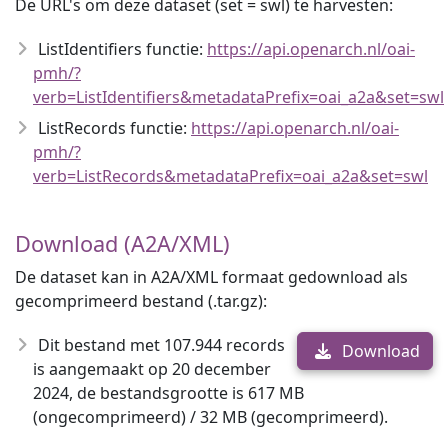
De URL's om deze dataset (set = swl) te harvesten:
ListIdentifiers functie:
https://api.openarch.nl/oai-
pmh/?
verb=ListIdentifiers&metadataPrefix=oai_a2a&set=swl
ListRecords functie:
https://api.openarch.nl/oai-
pmh/?
verb=ListRecords&metadataPrefix=oai_a2a&set=swl
Download (A2A/XML)
De dataset kan in A2A/XML formaat gedownload als
gecomprimeerd bestand (.tar.gz):
Dit bestand met 107.944 records
Download
is aangemaakt op 20 december
2024, de bestandsgrootte is 617 MB
(ongecomprimeerd) / 32 MB (gecomprimeerd).