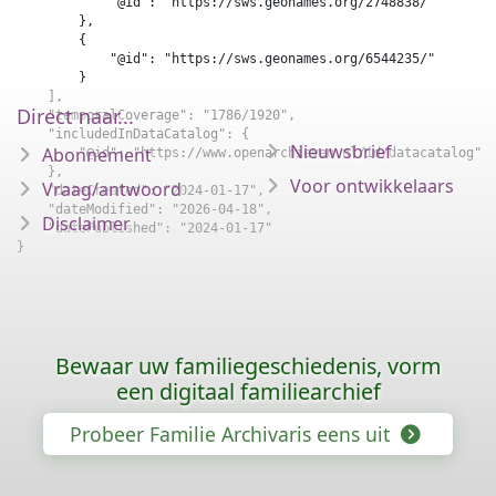
            "@id": "https://sws.geonames.org/2748838/"

        },

        {

            "@id": "https://sws.geonames.org/6544235/"

        }

    ],

Direct naar...
    "temporalCoverage": "1786/1920",

    "includedInDataCatalog": {

Nieuwsbrief
Abonnement
        "@id": "https://www.openarchieven.nl/id/datacatalog"

    },

Voor ontwikkelaars
Vraag/antwoord
    "dateCreated": "2024-01-17",

    "dateModified": "2026-04-18",

Disclaimer
    "datePublished": "2024-01-17"

}
Bewaar uw familiegeschiedenis, vorm
een digitaal familiearchief
Probeer Familie Archivaris eens uit