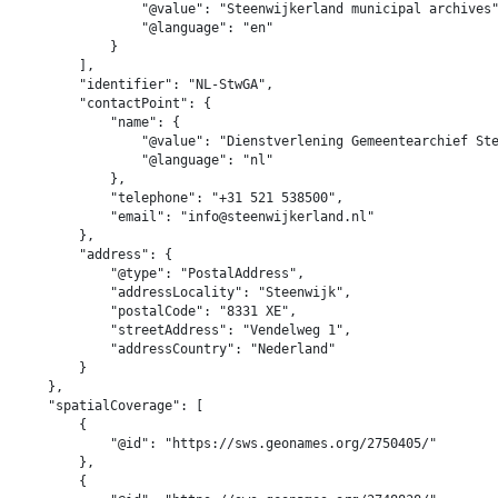
                "@value": "Steenwijkerland municipal archives"
                "@language": "en"

            }

        ],

        "identifier": "NL-StwGA",

        "contactPoint": {

            "name": {

                "@value": "Dienstverlening Gemeentearchief Ste
                "@language": "nl"

            },

            "telephone": "+31 521 538500",

            "email": "info@steenwijkerland.nl"

        },

        "address": {

            "@type": "PostalAddress",

            "addressLocality": "Steenwijk",

            "postalCode": "8331 XE",

            "streetAddress": "Vendelweg 1",

            "addressCountry": "Nederland"

        }

    },

    "spatialCoverage": [

        {

            "@id": "https://sws.geonames.org/2750405/"

        },

        {
