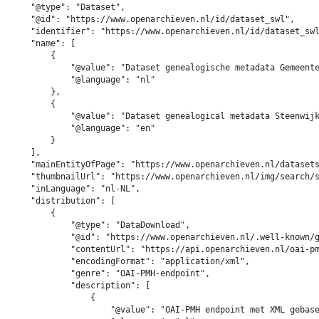
    "@type": "Dataset",

    "@id": "https://www.openarchieven.nl/id/dataset_swl",

    "identifier": "https://www.openarchieven.nl/id/dataset_swl
    "name": [

        {

            "@value": "Dataset genealogische metadata Gemeente
            "@language": "nl"

        },

        {

            "@value": "Dataset genealogical metadata Steenwijk
            "@language": "en"

        }

    ],

    "mainEntityOfPage": "https://www.openarchieven.nl/datasets
    "thumbnailUrl": "https://www.openarchieven.nl/img/search/s
    "inLanguage": "nl-NL",

    "distribution": [

        {

            "@type": "DataDownload",

            "@id": "https://www.openarchieven.nl/.well-known/g
            "contentUrl": "https://api.openarchieven.nl/oai-pm
            "encodingFormat": "application/xml",

            "genre": "OAI-PMH-endpoint",

            "description": [

                {

                    "@value": "OAI-PMH endpoint met XML gebase