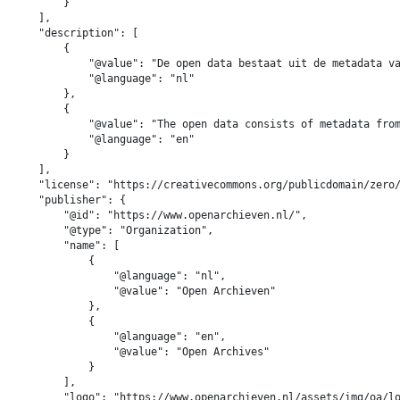
        }

    ],

    "description": [

        {

            "@value": "De open data bestaat uit de metadata va
            "@language": "nl"

        },

        {

            "@value": "The open data consists of metadata from
            "@language": "en"

        }

    ],

    "license": "https://creativecommons.org/publicdomain/zero/
    "publisher": {

        "@id": "https://www.openarchieven.nl/",

        "@type": "Organization",

        "name": [

            {

                "@language": "nl",

                "@value": "Open Archieven"

            },

            {

                "@language": "en",

                "@value": "Open Archives"

            }

        ],

        "logo": "https://www.openarchieven.nl/assets/img/oa/lo