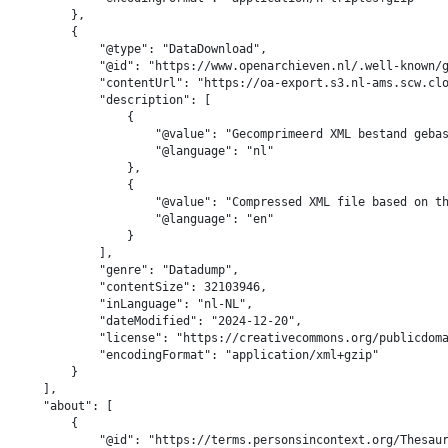
        },

        {

            "@type": "DataDownload",

            "@id": "https://www.openarchieven.nl/.well-known/g
            "contentUrl": "https://oa-export.s3.nl-ams.scw.clo
            "description": [

                {

                    "@value": "Gecomprimeerd XML bestand gebas
                    "@language": "nl"

                },

                {

                    "@value": "Compressed XML file based on th
                    "@language": "en"

                }

            ],

            "genre": "Datadump",

            "contentSize": 32103946,

            "inLanguage": "nl-NL",

            "dateModified": "2024-12-20",

            "license": "https://creativecommons.org/publicdoma
            "encodingFormat": "application/xml+gzip"

        }

    ],

    "about": [

        {

            "@id": "https://terms.personsincontext.org/Thesaur