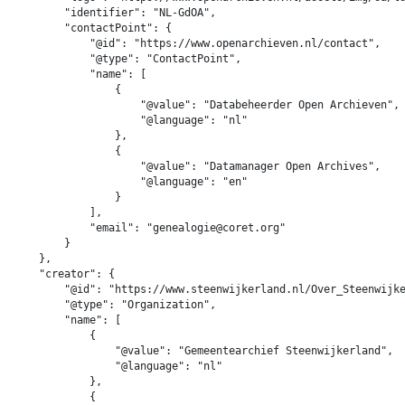
        "identifier": "NL-GdOA",

        "contactPoint": {

            "@id": "https://www.openarchieven.nl/contact",

            "@type": "ContactPoint",

            "name": [

                {

                    "@value": "Databeheerder Open Archieven",

                    "@language": "nl"

                },

                {

                    "@value": "Datamanager Open Archives",

                    "@language": "en"

                }

            ],

            "email": "genealogie@coret.org"

        }

    },

    "creator": {

        "@id": "https://www.steenwijkerland.nl/Over_Steenwijke
        "@type": "Organization",

        "name": [

            {

                "@value": "Gemeentearchief Steenwijkerland",

                "@language": "nl"

            },

            {
