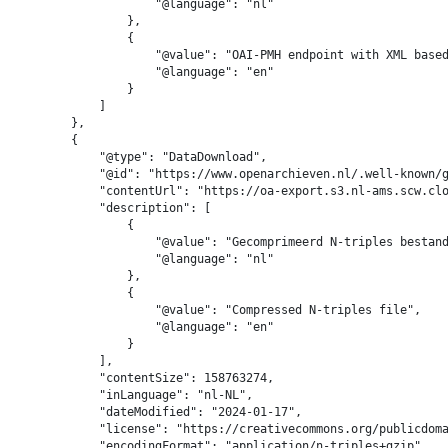
                    "@language": "nl"

                },

                {

                    "@value": "OAI-PMH endpoint with XML based
                    "@language": "en"

                }

            ]

        },

        {

            "@type": "DataDownload",

            "@id": "https://www.openarchieven.nl/.well-known/g
            "contentUrl": "https://oa-export.s3.nl-ams.scw.clo
            "description": [

                {

                    "@value": "Gecomprimeerd N-triples bestand
                    "@language": "nl"

                },

                {

                    "@value": "Compressed N-triples file",

                    "@language": "en"

                }

            ],

            "contentSize": 158763274,

            "inLanguage": "nl-NL",

            "dateModified": "2024-01-17",

            "license": "https://creativecommons.org/publicdoma
            "encodingFormat": "application/n-triples+gzip"
