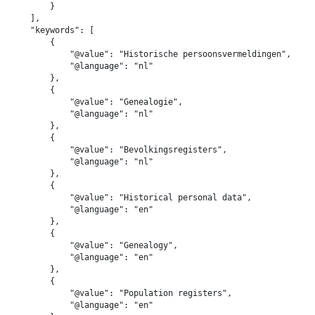
        }

    ],

    "keywords": [

        {

            "@value": "Historische persoonsvermeldingen",

            "@language": "nl"

        },

        {

            "@value": "Genealogie",

            "@language": "nl"

        },

        {

            "@value": "Bevolkingsregisters",

            "@language": "nl"

        },

        {

            "@value": "Historical personal data",

            "@language": "en"

        },

        {

            "@value": "Genealogy",

            "@language": "en"

        },

        {

            "@value": "Population registers",

            "@language": "en"
