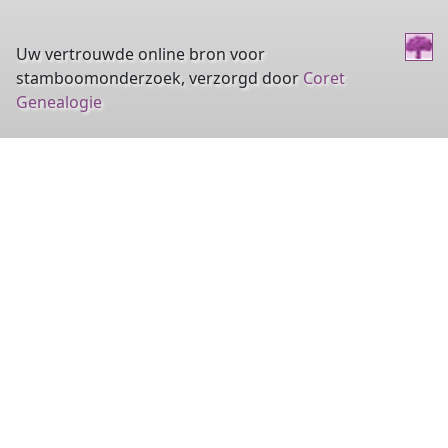
Uw vertrouwde online bron voor
stamboomonderzoek, verzorgd door
Coret
Genealogie