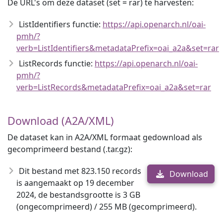
De URL's om deze dataset (set = rar) te harvesten:
ListIdentifiers functie:
https://api.openarch.nl/oai-
pmh/?
verb=ListIdentifiers&metadataPrefix=oai_a2a&set=rar
ListRecords functie:
https://api.openarch.nl/oai-
pmh/?
verb=ListRecords&metadataPrefix=oai_a2a&set=rar
Download (A2A/XML)
De dataset kan in A2A/XML formaat gedownload als
gecomprimeerd bestand (.tar.gz):
Dit bestand met 823.150 records
Download
is aangemaakt op 19 december
2024, de bestandsgrootte is 3 GB
(ongecomprimeerd) / 255 MB (gecomprimeerd).