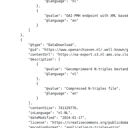
                    "@language": "nl"

                },

                {

                    "@value": "OAI-PMH endpoint with XML based
                    "@language": "en"

                }

            ]

        },

        {

            "@type": "DataDownload",

            "@id": "https://www.openarchieven.nl/.well-known/g
            "contentUrl": "https://oa-export.s3.nl-ams.scw.clo
            "description": [

                {

                    "@value": "Gecomprimeerd N-triples bestand
                    "@language": "nl"

                },

                {

                    "@value": "Compressed N-triples file",

                    "@language": "en"

                }

            ],

            "contentSize": 741329776,

            "inLanguage": "nl-NL",

            "dateModified": "2024-01-17",

            "license": "https://creativecommons.org/publicdoma
            "encodingFormat": "application/n-triples+gzip"
