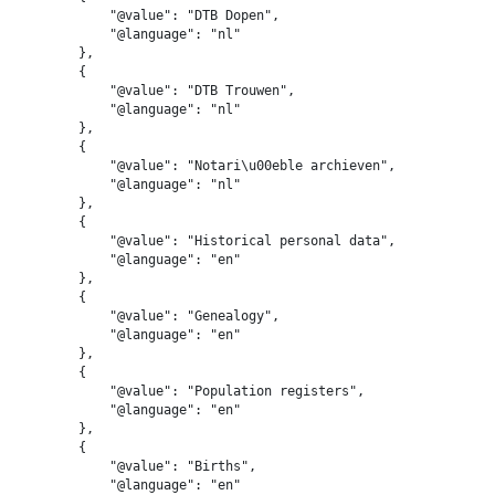
            "@value": "DTB Dopen",

            "@language": "nl"

        },

        {

            "@value": "DTB Trouwen",

            "@language": "nl"

        },

        {

            "@value": "Notari\u00eble archieven",

            "@language": "nl"

        },

        {

            "@value": "Historical personal data",

            "@language": "en"

        },

        {

            "@value": "Genealogy",

            "@language": "en"

        },

        {

            "@value": "Population registers",

            "@language": "en"

        },

        {

            "@value": "Births",

            "@language": "en"
