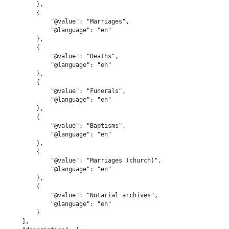
        },

        {

            "@value": "Marriages",

            "@language": "en"

        },

        {

            "@value": "Deaths",

            "@language": "en"

        },

        {

            "@value": "Funerals",

            "@language": "en"

        },

        {

            "@value": "Baptisms",

            "@language": "en"

        },

        {

            "@value": "Marriages (church)",

            "@language": "en"

        },

        {

            "@value": "Notarial archives",

            "@language": "en"

        }

    ],
