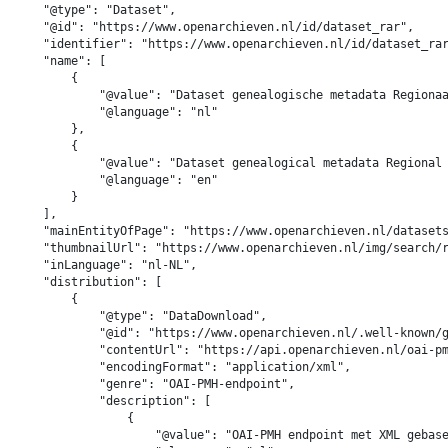
    "@type": "Dataset",

    "@id": "https://www.openarchieven.nl/id/dataset_rar",

    "identifier": "https://www.openarchieven.nl/id/dataset_rar
    "name": [

        {

            "@value": "Dataset genealogische metadata Regionaa
            "@language": "nl"

        },

        {

            "@value": "Dataset genealogical metadata Regional 
            "@language": "en"

        }

    ],

    "mainEntityOfPage": "https://www.openarchieven.nl/datasets
    "thumbnailUrl": "https://www.openarchieven.nl/img/search/r
    "inLanguage": "nl-NL",

    "distribution": [

        {

            "@type": "DataDownload",

            "@id": "https://www.openarchieven.nl/.well-known/g
            "contentUrl": "https://api.openarchieven.nl/oai-pm
            "encodingFormat": "application/xml",

            "genre": "OAI-PMH-endpoint",

            "description": [

                {

                    "@value": "OAI-PMH endpoint met XML gebase