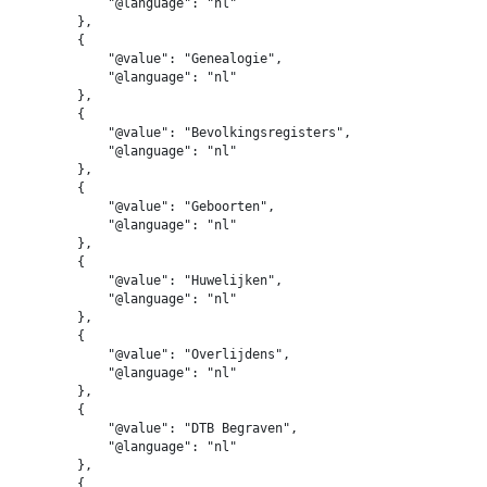
            "@language": "nl"

        },

        {

            "@value": "Genealogie",

            "@language": "nl"

        },

        {

            "@value": "Bevolkingsregisters",

            "@language": "nl"

        },

        {

            "@value": "Geboorten",

            "@language": "nl"

        },

        {

            "@value": "Huwelijken",

            "@language": "nl"

        },

        {

            "@value": "Overlijdens",

            "@language": "nl"

        },

        {

            "@value": "DTB Begraven",

            "@language": "nl"

        },

        {
