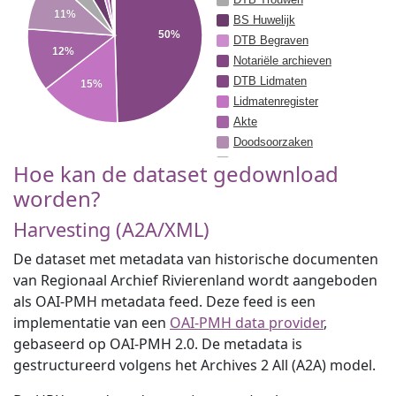
11%
BS Huwelijk
50%
DTB Begraven
12%
Notariële archieven
DTB Lidmaten
15%
Lidmatenregister
Akte
Doodsoorzaken
Burgerboeken
Hoe kan de dataset gedownload
Belastingregister
worden?
Hinderwetvergunningen
Harvesting (A2A/XML)
Weeskamerregister
Bidprentjesverzameling
De dataset met metadata van historische documenten
van Regionaal Archief Rivierenland wordt aangeboden
als OAI-PMH metadata feed. Deze feed is een
implementatie van een
OAI-PMH data provider
,
gebaseerd op OAI-PMH 2.0. De metadata is
gestructureerd volgens het Archives 2 All (A2A) model.