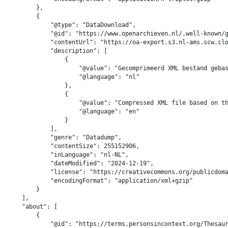
        },

        {

            "@type": "DataDownload",

            "@id": "https://www.openarchieven.nl/.well-known/g
            "contentUrl": "https://oa-export.s3.nl-ams.scw.clo
            "description": [

                {

                    "@value": "Gecomprimeerd XML bestand gebas
                    "@language": "nl"

                },

                {

                    "@value": "Compressed XML file based on th
                    "@language": "en"

                }

            ],

            "genre": "Datadump",

            "contentSize": 255152906,

            "inLanguage": "nl-NL",

            "dateModified": "2024-12-19",

            "license": "https://creativecommons.org/publicdoma
            "encodingFormat": "application/xml+gzip"

        }

    ],

    "about": [

        {

            "@id": "https://terms.personsincontext.org/Thesaur