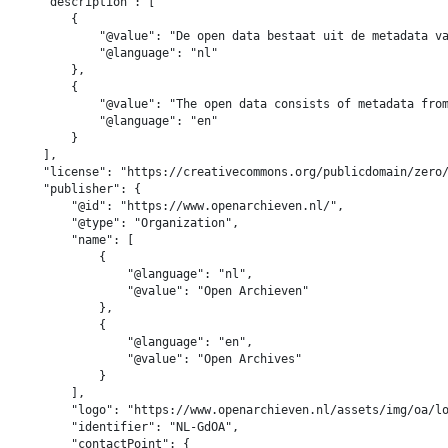
    "description": [

        {

            "@value": "De open data bestaat uit de metadata va
            "@language": "nl"

        },

        {

            "@value": "The open data consists of metadata from
            "@language": "en"

        }

    ],

    "license": "https://creativecommons.org/publicdomain/zero/
    "publisher": {

        "@id": "https://www.openarchieven.nl/",

        "@type": "Organization",

        "name": [

            {

                "@language": "nl",

                "@value": "Open Archieven"

            },

            {

                "@language": "en",

                "@value": "Open Archives"

            }

        ],

        "logo": "https://www.openarchieven.nl/assets/img/oa/lo
        "identifier": "NL-GdOA",

        "contactPoint": {
