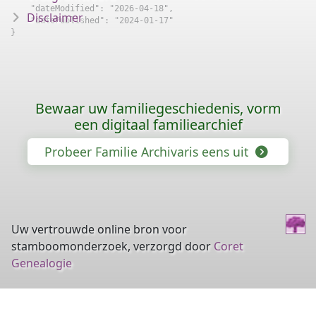
    "dateModified": "2026-04-18",

Disclaimer
    "datePublished": "2024-01-17"

}
Bewaar uw familiegeschiedenis, vorm
een digitaal familiearchief
Probeer Familie Archivaris eens uit
Uw vertrouwde online bron voor
stamboomonderzoek, verzorgd door
Coret
Genealogie