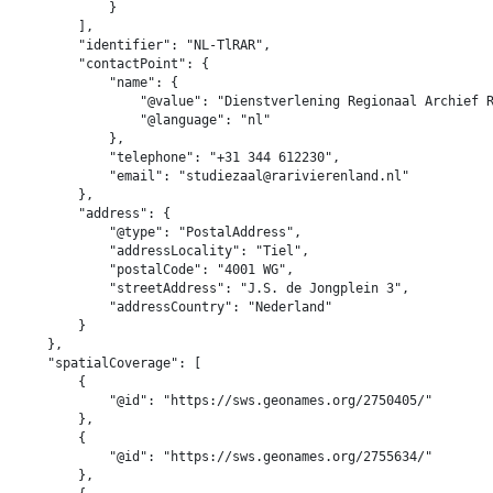
            }

        ],

        "identifier": "NL-TlRAR",

        "contactPoint": {

            "name": {

                "@value": "Dienstverlening Regionaal Archief R
                "@language": "nl"

            },

            "telephone": "+31 344 612230",

            "email": "studiezaal@rarivierenland.nl"

        },

        "address": {

            "@type": "PostalAddress",

            "addressLocality": "Tiel",

            "postalCode": "4001 WG",

            "streetAddress": "J.S. de Jongplein 3",

            "addressCountry": "Nederland"

        }

    },

    "spatialCoverage": [

        {

            "@id": "https://sws.geonames.org/2750405/"

        },

        {

            "@id": "https://sws.geonames.org/2755634/"

        },
