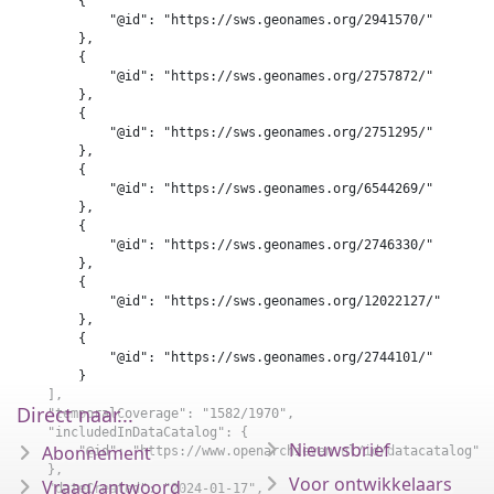
        {

            "@id": "https://sws.geonames.org/2941570/"

        },

        {

            "@id": "https://sws.geonames.org/2757872/"

        },

        {

            "@id": "https://sws.geonames.org/2751295/"

        },

        {

            "@id": "https://sws.geonames.org/6544269/"

        },

        {

            "@id": "https://sws.geonames.org/2746330/"

        },

        {

            "@id": "https://sws.geonames.org/12022127/"

        },

        {

            "@id": "https://sws.geonames.org/2744101/"

        }

    ],

Direct naar...
    "temporalCoverage": "1582/1970",

    "includedInDataCatalog": {

Nieuwsbrief
Abonnement
        "@id": "https://www.openarchieven.nl/id/datacatalog"

    },

Voor ontwikkelaars
Vraag/antwoord
    "dateCreated": "2024-01-17",
