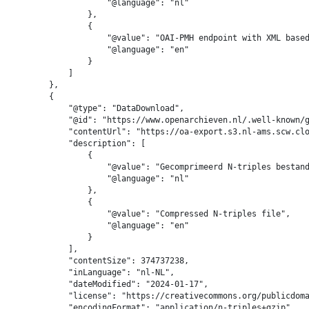
                    "@language": "nl"

                },

                {

                    "@value": "OAI-PMH endpoint with XML based
                    "@language": "en"

                }

            ]

        },

        {

            "@type": "DataDownload",

            "@id": "https://www.openarchieven.nl/.well-known/g
            "contentUrl": "https://oa-export.s3.nl-ams.scw.clo
            "description": [

                {

                    "@value": "Gecomprimeerd N-triples bestand
                    "@language": "nl"

                },

                {

                    "@value": "Compressed N-triples file",

                    "@language": "en"

                }

            ],

            "contentSize": 374737238,

            "inLanguage": "nl-NL",

            "dateModified": "2024-01-17",

            "license": "https://creativecommons.org/publicdoma
            "encodingFormat": "application/n-triples+gzip"
