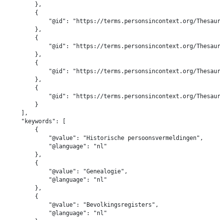
        },

        {

            "@id": "https://terms.personsincontext.org/Thesaur
        },

        {

            "@id": "https://terms.personsincontext.org/Thesaur
        },

        {

            "@id": "https://terms.personsincontext.org/Thesaur
        },

        {

            "@id": "https://terms.personsincontext.org/Thesaur
        }

    ],

    "keywords": [

        {

            "@value": "Historische persoonsvermeldingen",

            "@language": "nl"

        },

        {

            "@value": "Genealogie",

            "@language": "nl"

        },

        {

            "@value": "Bevolkingsregisters",

            "@language": "nl"
