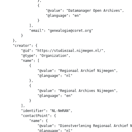
                },

                {

                    "@value": "Datamanager Open Archives",

                    "@language": "en"

                }

            ],

            "email": "genealogie@coret.org"

        }

    },

    "creator": {

        "@id": "https://studiezaal.nijmegen.nl/",

        "@type": "Organization",

        "name": [

            {

                "@value": "Regionaal Archief Nijmegen",

                "@language": "nl"

            },

            {

                "@value": "Regional Archives Nijmegen",

                "@language": "en"

            }

        ],

        "identifier": "NL-NmRAN",

        "contactPoint": {

            "name": {

                "@value": "Dienstverlening Regionaal Archief N
                "@language": "nl"
