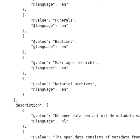
            "@language": "en"

        },

        {

            "@value": "Funerals",

            "@language": "en"

        },

        {

            "@value": "Baptisms",

            "@language": "en"

        },

        {

            "@value": "Marriages (church)",

            "@language": "en"

        },

        {

            "@value": "Notarial archives",

            "@language": "en"

        }

    ],

    "description": [

        {

            "@value": "De open data bestaat uit de metadata va
            "@language": "nl"

        },

        {

            "@value": "The open data consists of metadata from