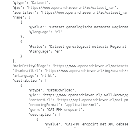
    "@type": "Dataset",

    "@id": "https://www.openarchieven.nl/id/dataset_ran",

    "identifier": "https://www.openarchieven.nl/id/dataset_ran
    "name": [

        {

            "@value": "Dataset genealogische metadata Regionaa
            "@language": "nl"

        },

        {

            "@value": "Dataset genealogical metadata Regional 
            "@language": "en"

        }

    ],

    "mainEntityOfPage": "https://www.openarchieven.nl/datasets
    "thumbnailUrl": "https://www.openarchieven.nl/img/search/r
    "inLanguage": "nl-NL",

    "distribution": [

        {

            "@type": "DataDownload",

            "@id": "https://www.openarchieven.nl/.well-known/g
            "contentUrl": "https://api.openarchieven.nl/oai-pm
            "encodingFormat": "application/xml",

            "genre": "OAI-PMH-endpoint",

            "description": [

                {

                    "@value": "OAI-PMH endpoint met XML gebase