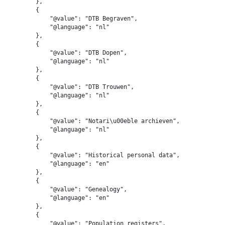
        },

        {

            "@value": "DTB Begraven",

            "@language": "nl"

        },

        {

            "@value": "DTB Dopen",

            "@language": "nl"

        },

        {

            "@value": "DTB Trouwen",

            "@language": "nl"

        },

        {

            "@value": "Notari\u00eble archieven",

            "@language": "nl"

        },

        {

            "@value": "Historical personal data",

            "@language": "en"

        },

        {

            "@value": "Genealogy",

            "@language": "en"

        },

        {

            "@value": "Population registers",
