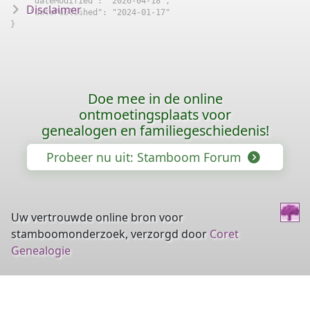
    "dateModified": "2026-04-18",

Disclaimer
    "datePublished": "2024-01-17"

}
Doe mee in de online
ontmoetingsplaats voor
genealogen en familiegeschiedenis!
Probeer nu uit: Stamboom Forum
Uw vertrouwde online bron voor
stamboomonderzoek, verzorgd door
Coret
Genealogie