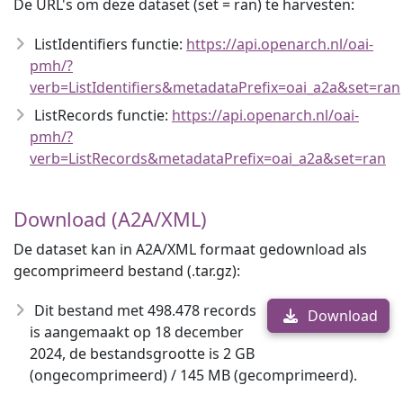
De URL's om deze dataset (set = ran) te harvesten:
ListIdentifiers functie:
https://api.openarch.nl/oai-
pmh/?
verb=ListIdentifiers&metadataPrefix=oai_a2a&set=ran
ListRecords functie:
https://api.openarch.nl/oai-
pmh/?
verb=ListRecords&metadataPrefix=oai_a2a&set=ran
Download (A2A/XML)
De dataset kan in A2A/XML formaat gedownload als
gecomprimeerd bestand (.tar.gz):
Dit bestand met 498.478 records
Download
is aangemaakt op 18 december
2024, de bestandsgrootte is 2 GB
(ongecomprimeerd) / 145 MB (gecomprimeerd).