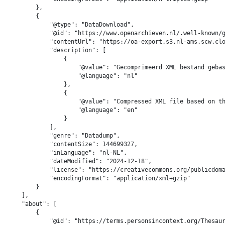
        },

        {

            "@type": "DataDownload",

            "@id": "https://www.openarchieven.nl/.well-known/g
            "contentUrl": "https://oa-export.s3.nl-ams.scw.clo
            "description": [

                {

                    "@value": "Gecomprimeerd XML bestand gebas
                    "@language": "nl"

                },

                {

                    "@value": "Compressed XML file based on th
                    "@language": "en"

                }

            ],

            "genre": "Datadump",

            "contentSize": 144699327,

            "inLanguage": "nl-NL",

            "dateModified": "2024-12-18",

            "license": "https://creativecommons.org/publicdoma
            "encodingFormat": "application/xml+gzip"

        }

    ],

    "about": [

        {

            "@id": "https://terms.personsincontext.org/Thesaur