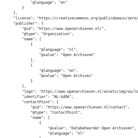
            "@language": "en"

        }

    ],

    "license": "https://creativecommons.org/publicdomain/zero/
    "publisher": {

        "@id": "https://www.openarchieven.nl/",

        "@type": "Organization",

        "name": [

            {

                "@language": "nl",

                "@value": "Open Archieven"

            },

            {

                "@language": "en",

                "@value": "Open Archives"

            }

        ],

        "logo": "https://www.openarchieven.nl/assets/img/oa/lo
        "identifier": "NL-GdOA",

        "contactPoint": {

            "@id": "https://www.openarchieven.nl/contact",

            "@type": "ContactPoint",

            "name": [

                {

                    "@value": "Databeheerder Open Archieven",

                    "@language": "nl"
