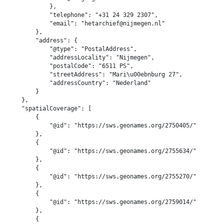
            },

            "telephone": "+31 24 329 2307",

            "email": "hetarchief@nijmegen.nl"

        },

        "address": {

            "@type": "PostalAddress",

            "addressLocality": "Nijmegen",

            "postalCode": "6511 PS",

            "streetAddress": "Mari\u00ebnburg 27",

            "addressCountry": "Nederland"

        }

    },

    "spatialCoverage": [

        {

            "@id": "https://sws.geonames.org/2750405/"

        },

        {

            "@id": "https://sws.geonames.org/2755634/"

        },

        {

            "@id": "https://sws.geonames.org/2755270/"

        },

        {

            "@id": "https://sws.geonames.org/2759014/"

        },

        {
