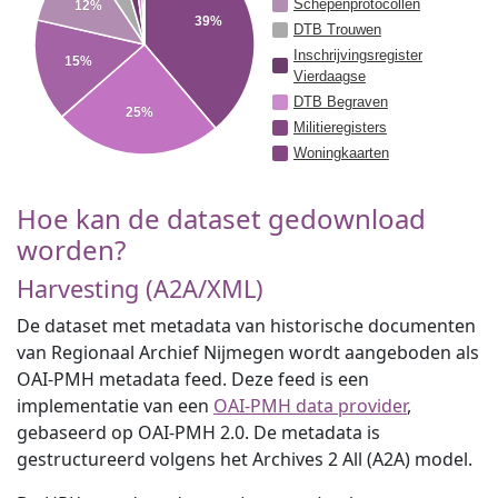
Schepenprotocollen
12%
39%
DTB Trouwen
Inschrijvingsregister
15%
Vierdaagse
DTB Begraven
25%
Militieregisters
Woningkaarten
Hoe kan de dataset gedownload
worden?
Harvesting (A2A/XML)
De dataset met metadata van historische documenten
van Regionaal Archief Nijmegen wordt aangeboden als
OAI-PMH metadata feed. Deze feed is een
implementatie van een
OAI-PMH data provider
,
gebaseerd op OAI-PMH 2.0. De metadata is
gestructureerd volgens het Archives 2 All (A2A) model.