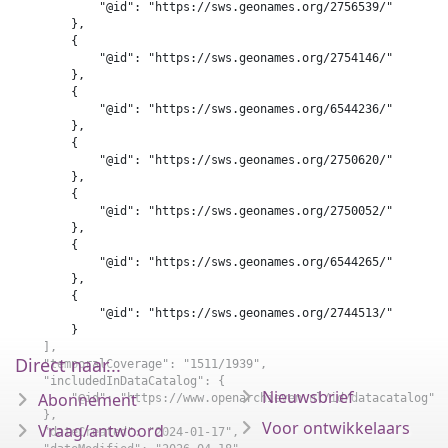
            "@id": "https://sws.geonames.org/2756539/"

        },

        {

            "@id": "https://sws.geonames.org/2754146/"

        },

        {

            "@id": "https://sws.geonames.org/6544236/"

        },

        {

            "@id": "https://sws.geonames.org/2750620/"

        },

        {

            "@id": "https://sws.geonames.org/2750052/"

        },

        {

            "@id": "https://sws.geonames.org/6544265/"

        },

        {

            "@id": "https://sws.geonames.org/2744513/"

        }

    ],

Direct naar...
    "temporalCoverage": "1511/1939",

    "includedInDataCatalog": {

Nieuwsbrief
Abonnement
        "@id": "https://www.openarchieven.nl/id/datacatalog"

    },

Voor ontwikkelaars
Vraag/antwoord
    "dateCreated": "2024-01-17",
