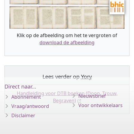
Klik op de afbeelding om het te vergroten of
download de afbeelding
Lees verder op
Yory
Direct naar...
Handleiding voor DTB boeken (Doop, Trouw,
Nieuwsbrief
Abonnement
Begraven)
Voor ontwikkelaars
Vraag/antwoord
Disclaimer