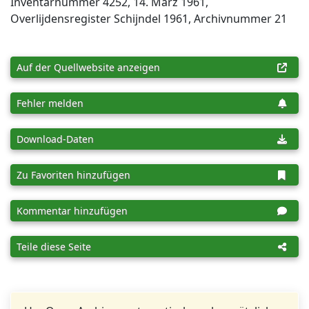
Inventar­nummer 4252, 14. März 1961,
Overlijdensregister Schijndel 1961, Archiv­nummer 21
Auf der Quellwebsite anzeigen
Fehler melden
Download-Daten
Zu Favoriten hinzufügen
Kommentar hinzufügen
Teile diese Seite