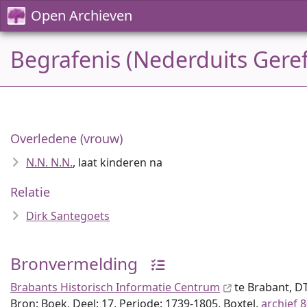
Open Archieven
Begrafenis (Nederduits Gere
Overledene (vrouw)
N.N. N.N.
, laat kinderen na
Relatie
Dirk Santegoets
Bronvermelding
Brabants Historisch Informatie Centrum
te Brabant, D
Bron: Boek, Deel: 17, Periode: 1739-1805, Boxtel,
archief 