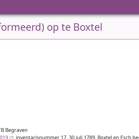
formeerd) op te Boxtel
TB Begraven
8019
, inventaris­num­mer 17, 30 juli 1789, Boxtel en Esch 