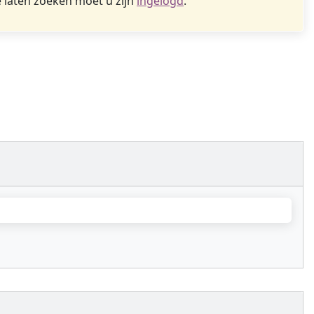
 laten zoeken moet u zijn
ingelogd
.