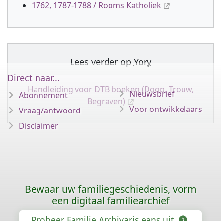
1762, 1787-1788 / Rooms Katholiek
Lees verder op
Yory
Direct naar...
Handleiding voor DTB boeken (Doop, Trouw,
Nieuwsbrief
Abonnement
Begraven)
Voor ontwikkelaars
Vraag/antwoord
Disclaimer
Bewaar uw familiegeschiedenis, vorm
een digitaal familiearchief
Probeer Familie Archivaris eens uit