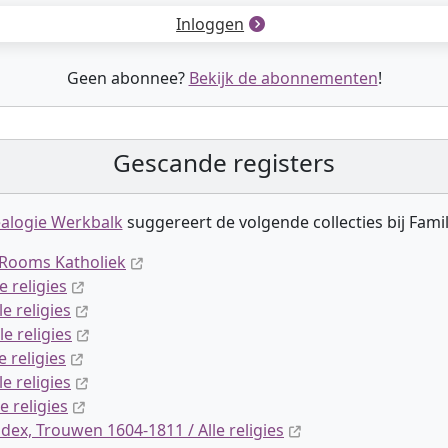
Inloggen
Geen abonnee?
Bekijk de abonnementen
!
Gescande registers
alogie Werkbalk
suggereert de volgende collectie
s
bij Fami
 Rooms Katholiek
e religies
e religies
e religies
e religies
e religies
e religies
dex, Trouwen 1604-1811 / Alle religies