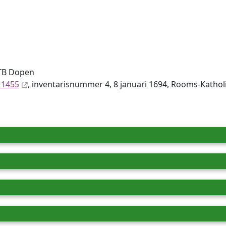
DTB Dopen
 1455
, inventaris­num­mer 4, 8 januari 1694, Rooms-Katho