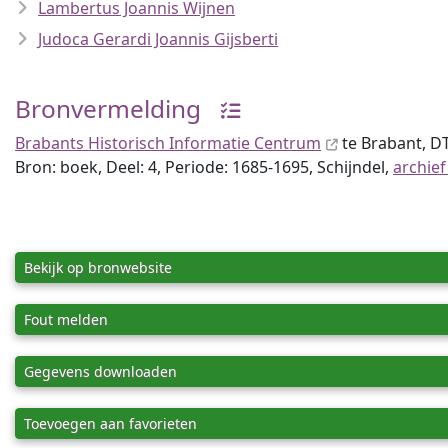
Lambertus Joannis Wijnen
Judoca Gerardi Joannis Gijsberti
Bronvermelding
Brabants Historisch Informatie Centrum
te Brabant, 
Bron: boek, Deel: 4, Periode: 1685-1695, Schijndel,
archief
Bekijk op bronwebsite
Fout melden
Gegevens downloaden
Toevoegen aan favorieten