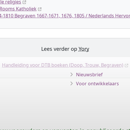
le religies
 Rooms Katholiek
04-1810 Begraven 1667-1671, 1676, 1805 / Nederlands Herv
Lees verder op
Yory
Handleiding voor DTB boeken (Doop, Trouw, Begraven)
Nieuwsbrief
Voor ontwikkelaars