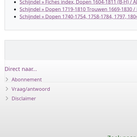
Schijndel » Fiches index, Dopen 1604-1811 (B-H) / Al
Schijndel » Dopen 1719-1810 Trouwen 1669-1830 /
Schijndel » Dopen 1740-1754, 1758-1784, 1797, 18
Direct naar...
Abonnement
Vraag/antwoord
Disclaimer