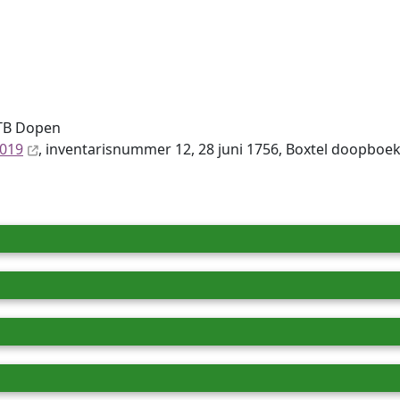
DTB Dopen
8019
, inventaris­num­mer 12, 28 juni 1756, Boxtel doopboek