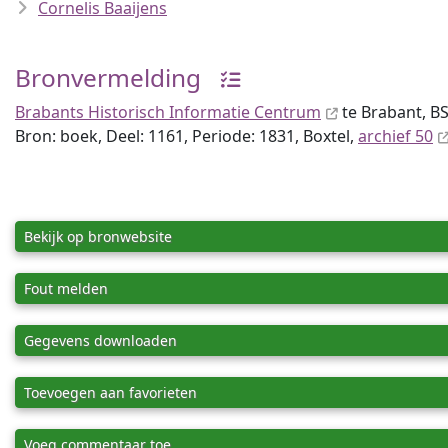
Cornelis Baaijens
Bronvermelding
Brabants Historisch Informatie Centrum
te Brabant, BS
Bron: boek, Deel: 1161, Periode: 1831, Boxtel,
archief 50
Bekijk op bronwebsite
Fout melden
Gegevens downloaden
Toevoegen aan favorieten
Voeg commentaar toe