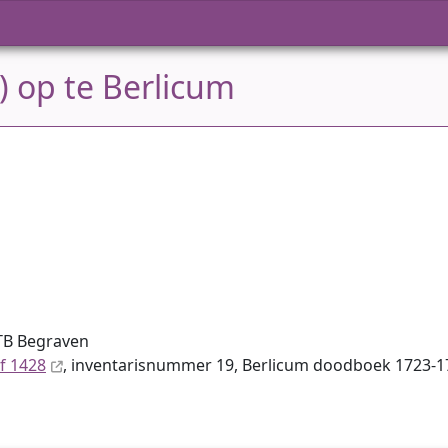
) op te Berlicum
TB Begraven
f 1428
, inventaris­num­mer 19, Berlicum doodboek 1723-17