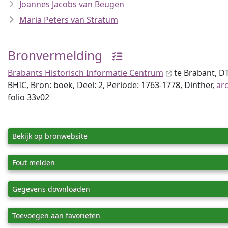
Joannes Jacobs van Beugen
Maria Peters van Stratum
Bronvermelding
Brabants Historisch Informatie Centrum
te Brabant, 
BHIC, Bron: boek, Deel: 2, Periode: 1763-1778, Dinther,
ar
folio 33v02
Bekijk op bronwebsite
Fout melden
Gegevens downloaden
Toevoegen aan favorieten