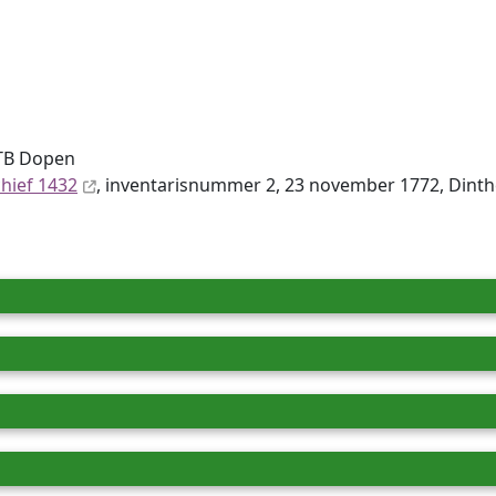
DTB Dopen
chief 1432
, inventaris­num­mer 2, 23 november 1772, Din