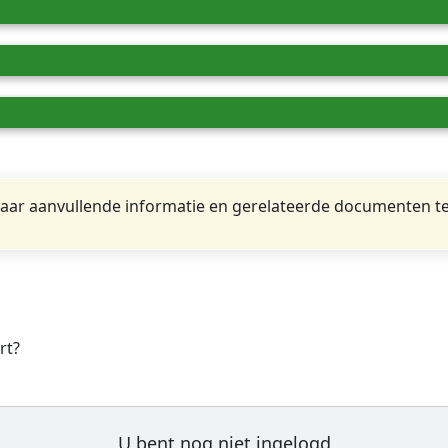
ar aanvullende informatie en gerelateerde documenten te
rt?
U bent nog niet ingelogd