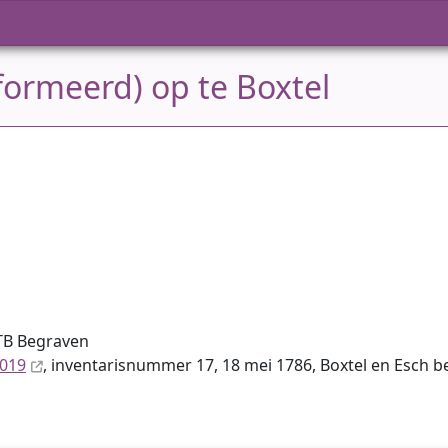
formeerd) op te Boxtel
TB Begraven
8019
, inventaris­num­mer 17, 18 mei 1786, Boxtel en Esch 