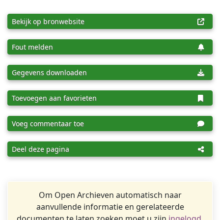
Bekijk op bronwebsite
Fout melden
Gegevens downloaden
Toevoegen aan favorieten
Voeg commentaar toe
Deel deze pagina
Om Open Archieven automatisch naar
aanvullende informatie en gerelateerde
documenten te laten zoeken moet u zijn
ingelogd
.