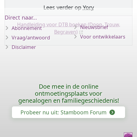
Lees verder op
Yory
Direct naar...
Handleiding voor DTB boeken (Doop, Trouw,
Nieuwsbrief
Abonnement
Begraven)
Voor ontwikkelaars
Vraag/antwoord
Disclaimer
Doe mee in de online
ontmoetingsplaats voor
genealogen en familiegeschiedenis!
Probeer nu uit: Stamboom Forum