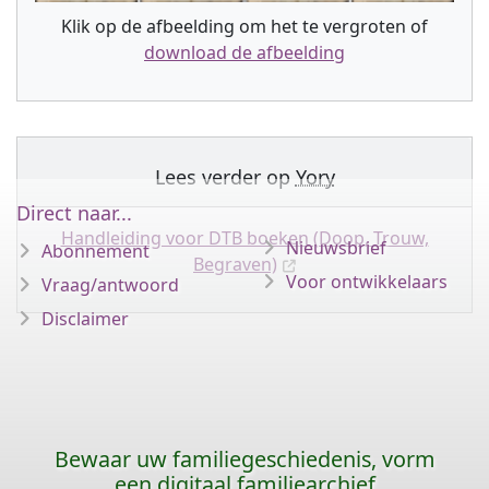
Klik op de afbeelding om het te vergroten of
download de afbeelding
Lees verder op
Yory
Direct naar...
Handleiding voor DTB boeken (Doop, Trouw,
Nieuwsbrief
Abonnement
Begraven)
Voor ontwikkelaars
Vraag/antwoord
Disclaimer
Bewaar uw familiegeschiedenis, vorm
een digitaal familiearchief