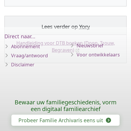
Lees verder op
Yory
Direct naar...
Handleiding voor DTB boeken (Doop, Trouw,
Nieuwsbrief
Abonnement
Begraven)
Voor ontwikkelaars
Vraag/antwoord
Disclaimer
Bewaar uw familiegeschiedenis, vorm
een digitaal familiearchief
Probeer Familie Archivaris eens uit