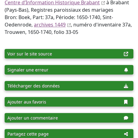
Centre d’Information Historique Brabant
à Brabant
(Pays-Bas), Registres paroissiaux des mariages
Bron: Boek, Part: 37a, Période: 1650-1740, Sint-
Oedenrode,
archives 1449
, numéro d'inventaire 37a,
Trouwen, 1650-1740, folio 33-05
Voir sur le site source
Signaler une erreur
Télécharger des données
Ajouter aux favoris
Ajouter un commentaire
Partagez cette page