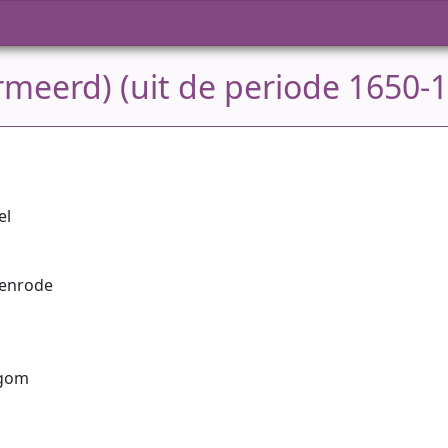
meerd) (uit de periode 1650-
el
denrode
egom