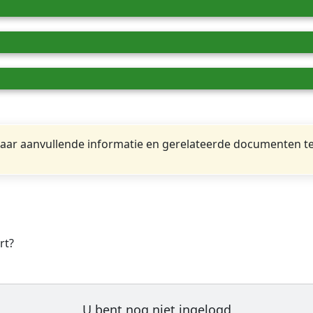
ar aanvullende informatie en gerelateerde documenten te
rt?
U bent nog niet ingelogd