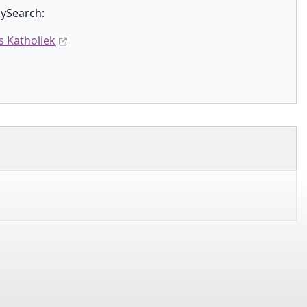
lySearch:
s Katholiek