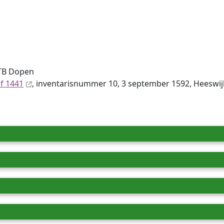
DTB Dopen
ef 1441
, inventaris­num­mer 10, 3 september 1592, Heeswij