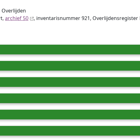
 Overlijden
rt,
archief 50
, inventaris­num­mer 921, Overlijdensregister