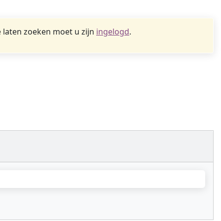
 laten zoeken moet u zijn
ingelogd
.