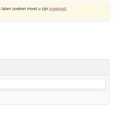
 laten zoeken moet u zijn
ingelogd
.