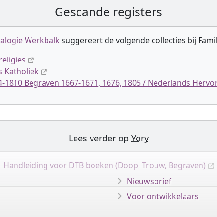
Gescande registers
alogie Werkbalk
suggereert de volgende collectie
s
bij Fami
religies
s Katholiek
04-1810 Begraven 1667-1671, 1676, 1805 / Nederlands Herv
Lees verder op
Yory
Handleiding voor DTB boeken (Doop, Trouw, Begraven)
Nieuwsbrief
Voor ontwikkelaars