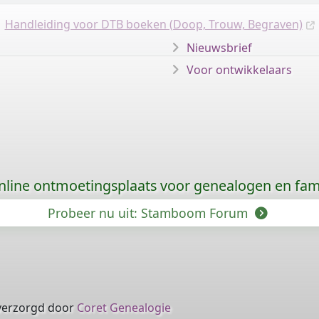
Handleiding voor DTB boeken (Doop, Trouw, Begraven)
Nieuwsbrief
Voor ontwikkelaars
nline ontmoetingsplaats voor genealogen en fami
Probeer nu uit: Stamboom Forum
verzorgd door
Coret Genealogie