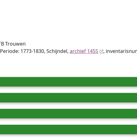
TB Trouwen
Periode: 1773-1830, Schijndel,
archief 1455
, inventaris­n