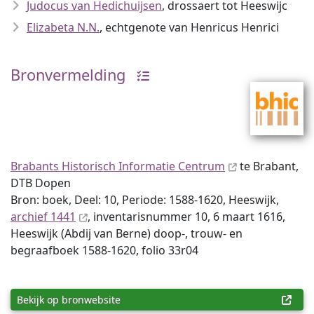
Judocus van Hedichuijsen
, drossaert tot Heeswijc
Elizabeta N.N.
, echtgenote van Henricus Henrici
Bronvermelding
Brabants Historisch Informatie Centrum
te Brabant,
DTB Dopen
Bron: boek, Deel: 10, Periode: 1588-1620, Heeswijk,
archief 1441
, inventaris­num­mer 10, 6 maart 1616,
Heeswijk (Abdij van Berne) doop-, trouw- en
begraafboek 1588-1620, folio 33r04
Bekijk op bronwebsite