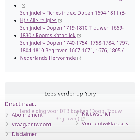
Schijndel » Fiches index, Dopen 1604-1811 (B-
H) / Alle religies
Schijndel » Dopen 1719-1810 Trouwen 1669-
1830 / Rooms Katholiek
Schijndel » Dopen 1740-1754, 1758-1784, 1797,
1804-1810 Begraven 1667-1671, 1676, 1805 /
Nederlands Hervormde
Lees verder op
Yory
Direct naar...
Handleiding voor DTB boeken (Doop, Trouw,
Nieuwsbrief
Abonnement
Begraven)
Voor ontwikkelaars
Vraag/antwoord
Disclaimer