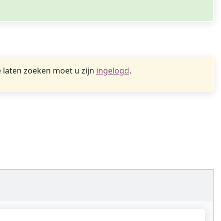
 laten zoeken moet u zijn
ingelogd
.