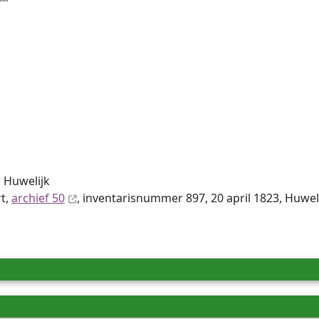
 Huwelijk
rt,
archief 50
, inventaris­num­mer 897, 20 april 1823, Huwe