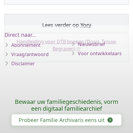
Lees verder op
Yory
Direct naar...
Handleiding voor DTB boeken (Doop, Trouw,
Nieuwsbrief
Abonnement
Begraven)
Voor ontwikkelaars
Vraag/antwoord
Disclaimer
Bewaar uw familiegeschiedenis, vorm
een digitaal familiearchief
Probeer Familie Archivaris eens uit