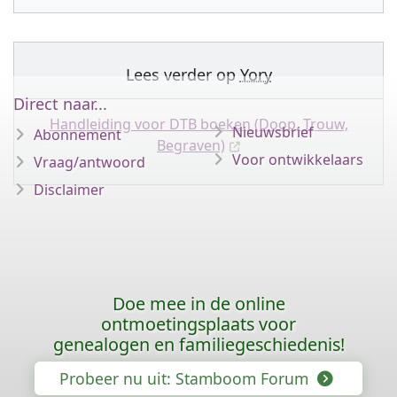
Lees verder op
Yory
Direct naar...
Handleiding voor DTB boeken (Doop, Trouw,
Nieuwsbrief
Abonnement
Begraven)
Voor ontwikkelaars
Vraag/antwoord
Disclaimer
Doe mee in de online
ontmoetingsplaats voor
genealogen en familiegeschiedenis!
Probeer nu uit: Stamboom Forum