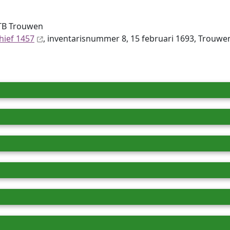
TB Trouwen
hief 1457
, inventaris­num­mer 8, 15 februari 1693, Trouwen