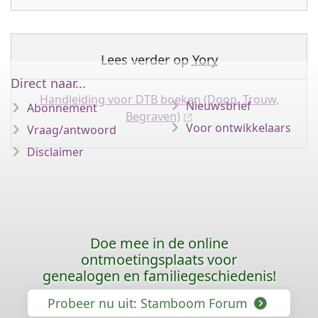
Lees verder op
Yory
Direct naar...
Handleiding voor DTB boeken (Doop, Trouw,
Nieuwsbrief
Abonnement
Begraven)
Voor ontwikkelaars
Vraag/antwoord
Disclaimer
Doe mee in de online
ontmoetingsplaats voor
genealogen en familiegeschiedenis!
Probeer nu uit: Stamboom Forum