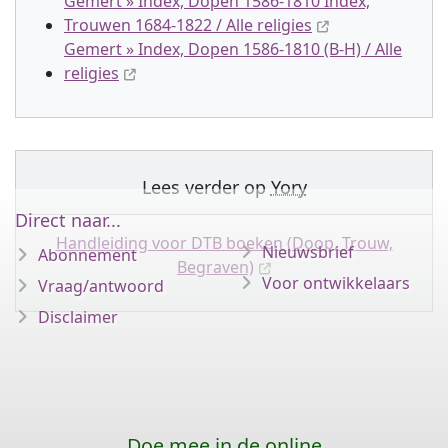
Gemert » Index, Dopen 1586-1810 Index,
Trouwen 1684-1822 / Alle religies
Gemert » Index, Dopen 1586-1810 (B-H) / Alle
religies
Lees verder op
Yory
Direct naar...
Handleiding voor DTB boeken (Doop, Trouw,
Nieuwsbrief
Abonnement
Begraven)
Voor ontwikkelaars
Vraag/antwoord
Disclaimer
Doe mee in de online