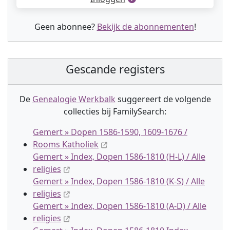
Geen abonnee?
Bekijk de abonnementen
!
Gescande registers
De
Genealogie Werkbalk
suggereert de volgende
collectie
s
bij FamilySearch:
Gemert » Dopen 1586-1590, 1609-1676 /
Rooms Katholiek
Gemert » Index, Dopen 1586-1810 (H-L) / Alle
religies
Gemert » Index, Dopen 1586-1810 (K-S) / Alle
religies
Gemert » Index, Dopen 1586-1810 (A-D) / Alle
religies