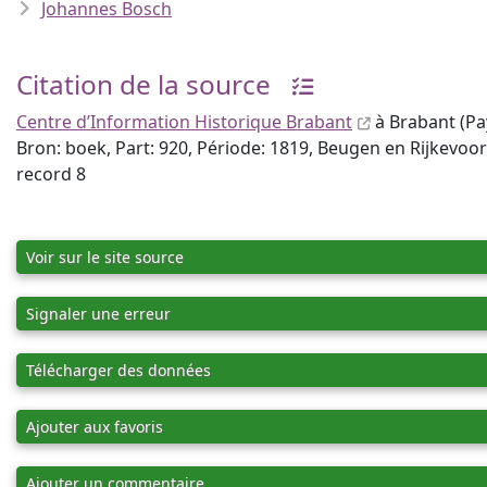
Johannes Bosch
Citation de la source
Centre d’Information Historique Brabant
à Brabant (Pay
Bron: boek, Part: 920, Période: 1819, Beugen en Rijkevoor
record 8
Voir sur le site source
Signaler une erreur
Télécharger des données
Ajouter aux favoris
Ajouter un commentaire