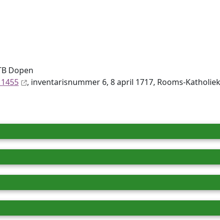
DTB Dopen
 1455
, inventaris­num­mer 6, 8 april 1717, Rooms-Katholi