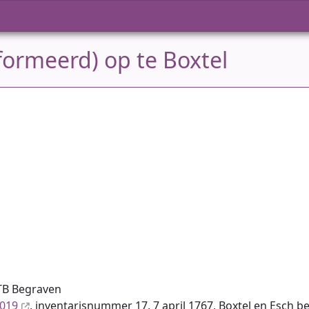
formeerd) op te Boxtel
TB Begraven
8019
, inventaris­num­mer 17, 7 april 1767, Boxtel en Esch 