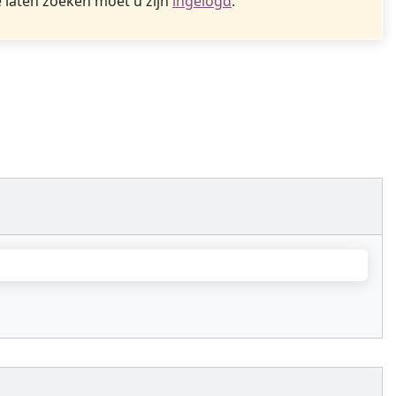
 laten zoeken moet u zijn
ingelogd
.