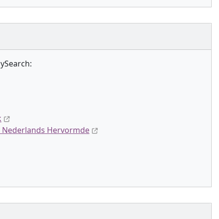
lySearch:
k
 / Nederlands Hervormde