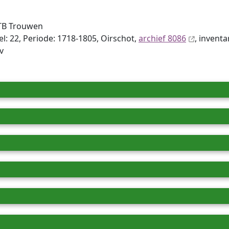
TB Trouwen
l: 22, Periode: 1718-1805, Oirschot,
archief 8086
, inventa
v