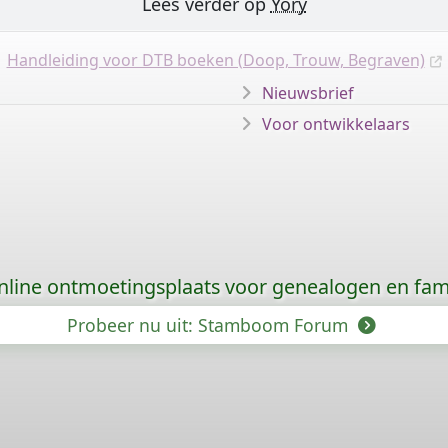
Lees verder op
Yory
Handleiding voor DTB boeken (Doop, Trouw, Begraven)
Nieuwsbrief
Voor ontwikkelaars
nline ontmoetingsplaats voor genealogen en fami
Probeer nu uit: Stamboom Forum