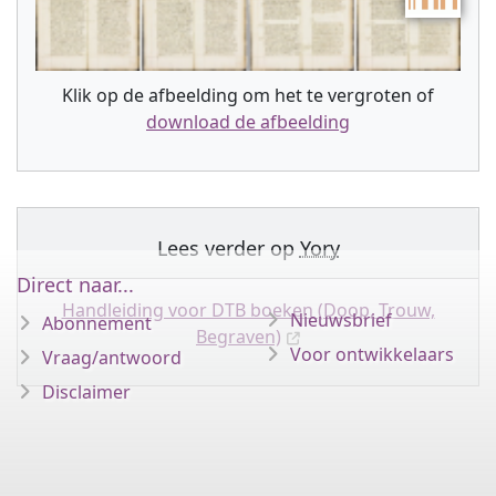
Klik op de afbeelding om het te vergroten of
download de afbeelding
Lees verder op
Yory
Direct naar...
Handleiding voor DTB boeken (Doop, Trouw,
Nieuwsbrief
Abonnement
Begraven)
Voor ontwikkelaars
Vraag/antwoord
Disclaimer