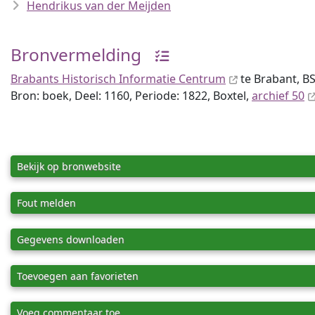
Hendrikus van der Meijden
Bronvermelding
Brabants Historisch Informatie Centrum
te Brabant, BS
Bron: boek, Deel: 1160, Periode: 1822, Boxtel,
archief 50
Bekijk op bronwebsite
Fout melden
Gegevens downloaden
Toevoegen aan favorieten
Voeg commentaar toe