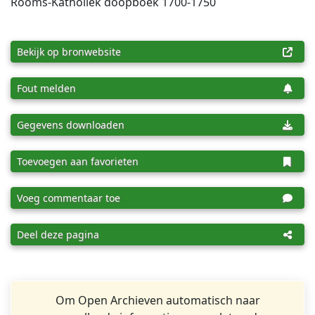
Rooms-Katholiek doopboek 1700-1750
Bekijk op bronwebsite
Fout melden
Gegevens downloaden
Toevoegen aan favorieten
Voeg commentaar toe
Deel deze pagina
Om Open Archieven automatisch naar