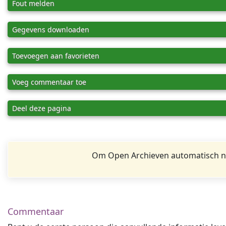
Fout melden
Gegevens downloaden
Toevoegen aan favorieten
Voeg commentaar toe
Deel deze pagina
Om Open Archieven automatisch na
Commentaar