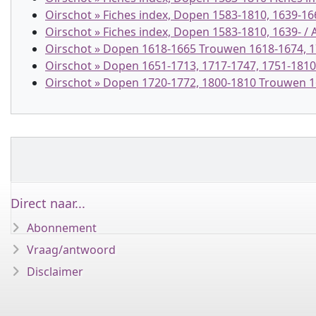
Oirschot » Fiches index, Dopen 1583-1810, 1639-1663
Oirschot » Fiches index, Dopen 1583-1810, 1639- / Al
Oirschot » Dopen 1618-1665 Trouwen 1618-1674, 1
Oirschot » Dopen 1651-1713, 1717-1747, 1751-181
Oirschot » Dopen 1720-1772, 1800-1810 Trouwen 1
Direct naar...
Abonnement
Vraag/antwoord
Disclaimer