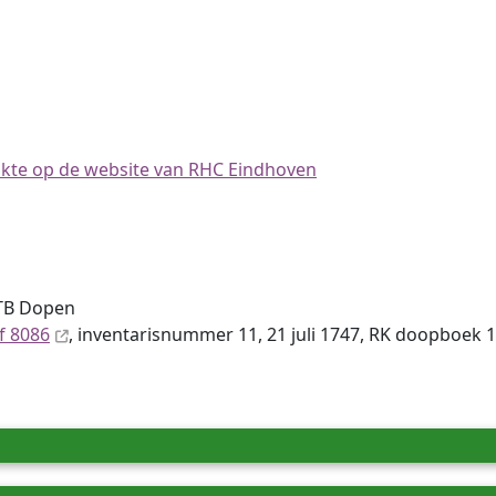
 akte op de website van RHC Eindhoven
DTB Dopen
f 8086
, inventaris­num­mer 11, 21 juli 1747, RK doopboek 