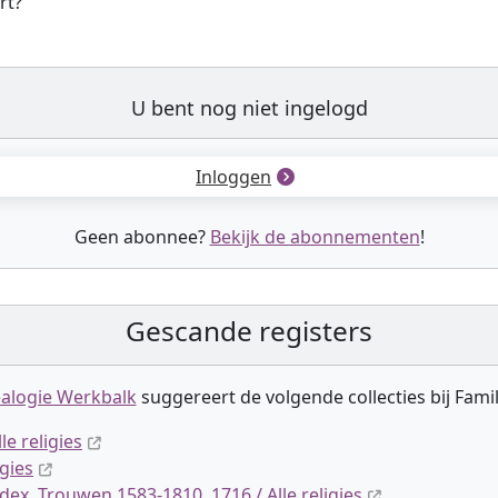
rt?
U bent nog niet ingelogd
Inloggen
Geen abonnee?
Bekijk de abonnementen
!
Gescande registers
alogie Werkbalk
suggereert de volgende collectie
s
bij Fami
le religies
igies
dex, Trouwen 1583-1810, 1716 / Alle religies