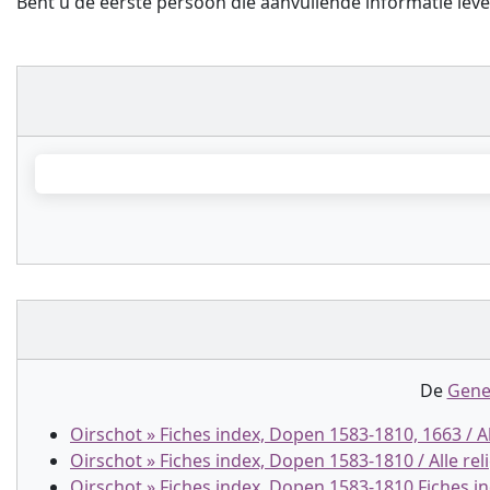
Bent u de eerste persoon die aanvullende informatie leve
De
Gene
Oirschot » Fiches index, Dopen 1583-1810, 1663 / Al
Oirschot » Fiches index, Dopen 1583-1810 / Alle rel
Oirschot » Fiches index, Dopen 1583-1810 Fiches in