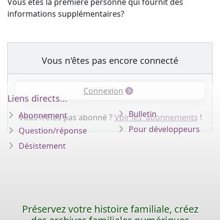
Vous êtes la première personne qui fournit des
informations supplémentaires?
Vous n'êtes pas encore connecté
Connexion
Liens directs...
Bulletin
Abonnement
Vous n'êtes pas abonné ?
Voir les abonnements
!
Pour développeurs
Question/réponse
Désistement
Préservez votre histoire familiale, créez