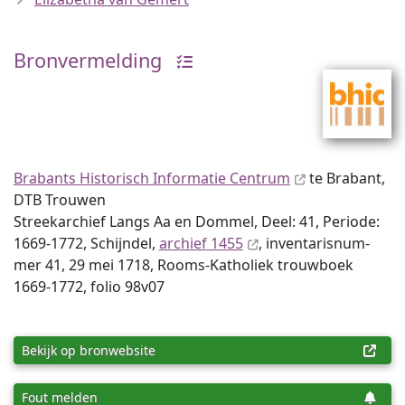
Bronvermelding
Brabants Historisch Informatie Centrum
te Brabant,
DTB Trouwen
Streekarchief Langs Aa en Dommel, Deel: 41, Periode:
1669-1772, Schijndel,
archief 1455
, inventaris­num­
mer 41, 29 mei 1718, Rooms-Katholiek trouwboek
1669-1772, folio 98v07
Bekijk op bronwebsite
Fout melden